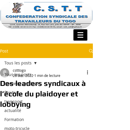
Post
Tous les posts
cstttogo
Tous les posts
28 déc. 2022
1 min de lecture
Des leaders syndicaux à
nouveau syndicat
l’école du plaidoyer et
fesytrat
transport
lobbying
actualité
Formation
moto-tricycle