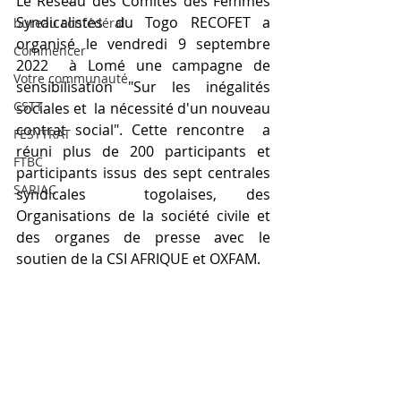
Le Réseau des Comités des Femmes 
Syndicalistes du Togo RECOFET a 
bureau confédéral
organisé le vendredi 9 septembre 
Commencer
2022  à Lomé une campagne de 
Votre communauté
sensibilisation "Sur les inégalités 
CSTT
sociales et  la nécessité d'un nouveau 
contrat social". Cette rencontre  a 
FESYTRAT
réuni plus de 200 participants et 
FTBC
participants issus des sept centrales 
SARIAC
syndicales  togolaises, des 
Organisations de la société civile et 
des organes de presse avec le 
soutien de la CSI AFRIQUE et OXFAM. 