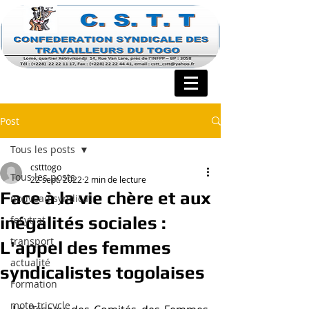
Post
Tous les posts
cstttogo
Tous les posts
22 sept. 2022
2 min de lecture
Face à la vie chère et aux
nouveau syndicat
inégalités sociales :
fesytrat
transport
L'appel des femmes
actualité
syndicalistes togolaises
Formation
moto-tricycle