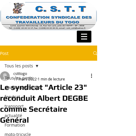
Post
Tous les posts
cstttogo
Tous les posts
17 mars 2022
1 min de lecture
Le syndicat "Article 23"
nouveau syndicat
reconduit Albert DEGBE
fesytrat
transport
comme Secrétaire
actualité
Général
Formation
moto-tricycle