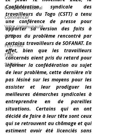
Confédération syndicale des 
bureau confédéral
travailleurs du Togo (CSTT) a tenu 
Commencer
une conférence de presse pour 
Votre communauté
apporter sa version des faits à 
propos du problème rencontré par 
CSTT
certains travailleurs de SOFANAT. En 
FESYTRAT
effet, bien que les travailleurs 
FTBC
concernés aient pris du retard pour 
SARIAC
informer la confédération au sujet 
de leur problème, cette dernière n’a 
pas lésiné sur les moyens pour les 
assister et leur prodiguer les 
meilleures démarches syndicales à 
entreprendre en de pareilles 
situations. Certains qui en ont 
décidé de faire à leur tête sont ceux 
qui se retrouvent au chômage et qui 
estiment avoir été licenciés sans 