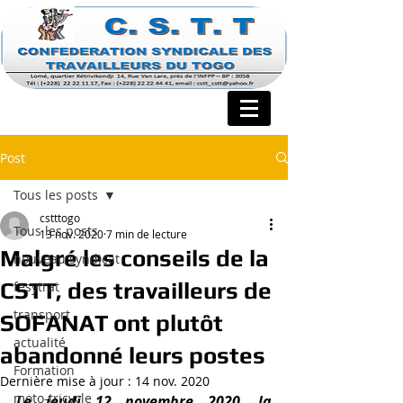
Post
Tous les posts
cstttogo
Tous les posts
13 nov. 2020
7 min de lecture
Malgré les conseils de la
nouveau syndicat
CSTT, des travailleurs de
fesytrat
transport
SOFANAT ont plutôt
actualité
abandonné leurs postes
Formation
Dernière mise à jour :
14 nov. 2020
moto-tricycle
Le jeudi 12 novembre 2020, la 