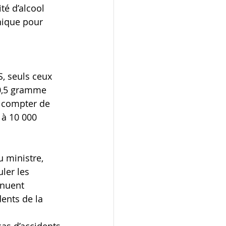
té d’alcool 
nique pour 
, seuls ceux 
0,5 gramme 
 compter de 
à 10 000 
 ministre, 
ler les 
inuent 
ents de la 