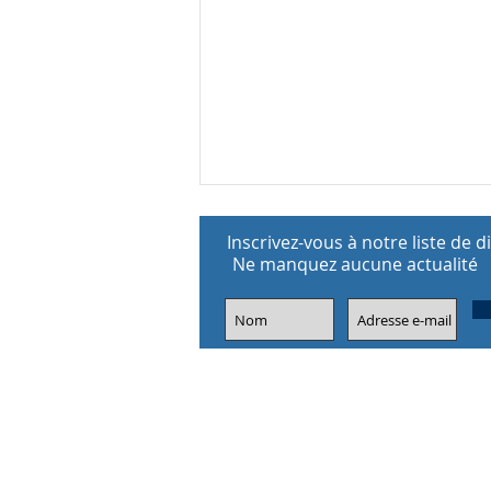
Inscrivez-vous à notre liste de d
Ne manquez aucune actualité
Journée internationale des
migrants : le RESYNAM-
TOGO a tenu un atelier et les
employeurs et travailleurs