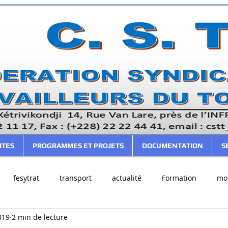
ITES
PROGRAMMES ET PROJETS
DOCUMENTATION
S
fesytrat
transport
actualité
Formation
mot
019
2 min de lecture
cer
Votre communauté
CSTT
FESYTRAT
FTBC