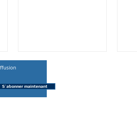
iffusion
S`abonner maintenant
CSTT Baguida : Le bureau de
Face
la section 6 du SACIT
inéga
installé
des 
togo