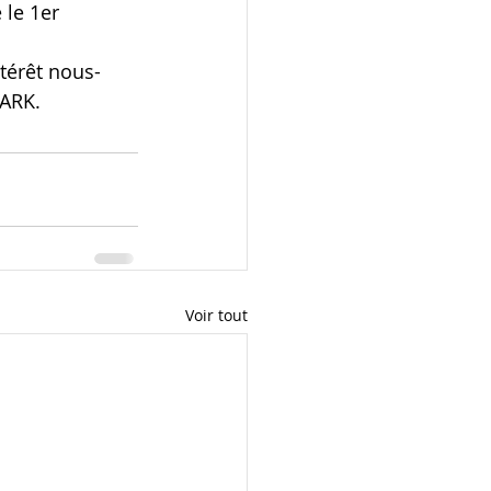
le 1er 
térêt nous-
YARK.
Voir tout