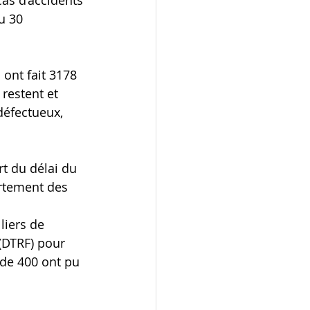
cas d’accidents 
u 30 
 ont fait 3178 
restent et 
éfectueux, 
t du délai du 
rtement des 
liers de 
 (DTRF) pour 
 de 400 ont pu 