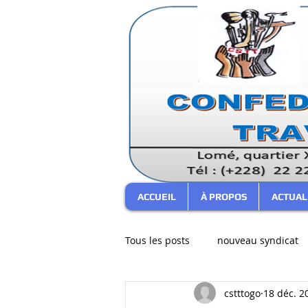
ACCUEIL
À PROPOS
ACTUAL
Tous les posts
nouveau syndicat
cstttogo
18 déc. 2
bureau confédéral
Commen