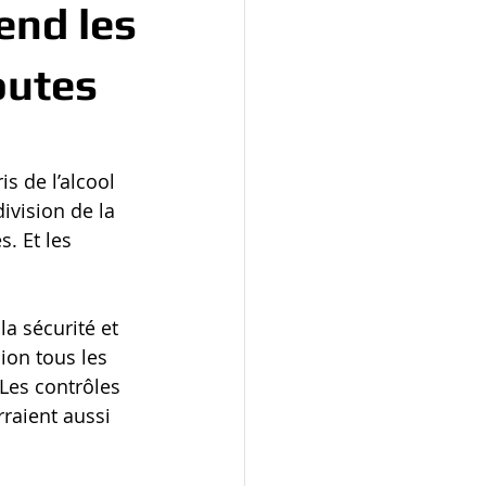
tend les
outes
s de l’alcool 
ivision de la 
. Et les 
la sécurité et 
ion tous les 
Les contrôles 
raient aussi 