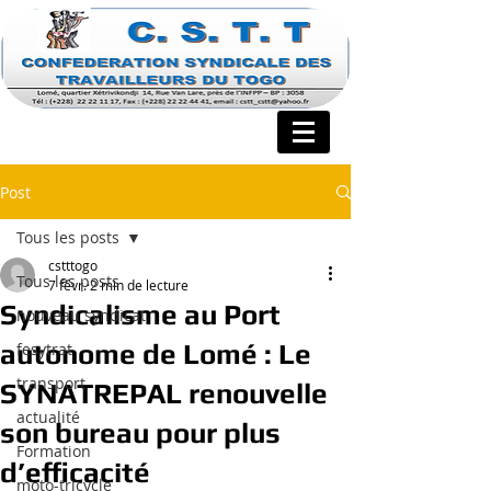
Post
Tous les posts
cstttogo
Tous les posts
7 févr.
2 min de lecture
Syndicalisme au Port
nouveau syndicat
autonome de Lomé : Le
fesytrat
transport
SYNATREPAL renouvelle
actualité
son bureau pour plus
Formation
d’efficacité
moto-tricycle