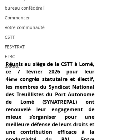
bureau confédéral
Commencer
Votre communauté
CSTT
FESYTRAT
FTBC
Réunis au siège de la CSTT à Lomé, 
SARIAC
ce 7 février 2026 pour leur 
4
 congrès statutaire et électif, 
ème
les membres du Syndicat National 
des Treuillistes du Port Autonome 
de Lomé (SYNATREPAL) ont 
renouvelé leur engagement de 
mieux s’organiser pour une 
meilleure défense de leurs droits et 
une contribution efficace à la 
productivité du PAL. Entre 