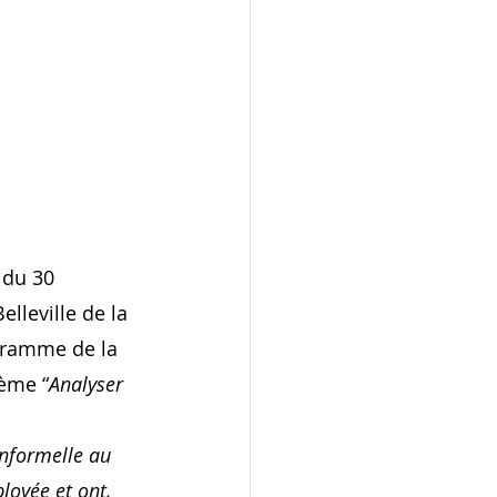
 du 30 
lleville de la 
ogramme de la 
hème “
Analyser 
informelle au 
loyée et ont, 