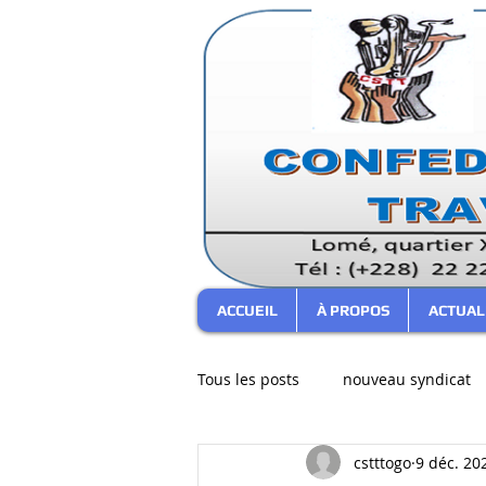
ACCUEIL
À PROPOS
ACTUAL
Tous les posts
nouveau syndicat
cstttogo
9 déc. 20
bureau confédéral
Commen