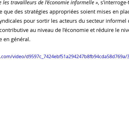
re les travailleurs de l’économie informelle »
, s’interroge-
ire que des stratégies appropriées soient mises en pla
ndicales pour sortir les acteurs du secteur informel d
 contributive au niveau de l’économie et réduire le ni
e en général.
tic.com/video/d9597c_7424ebf51a294247b8fb94cda58d769a/