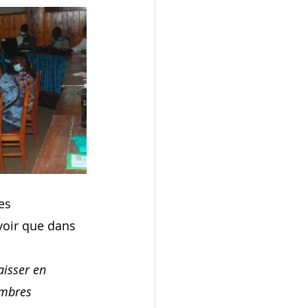
es 
voir que dans 
aisser en 
embres 