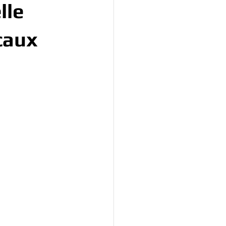
lle
icaux