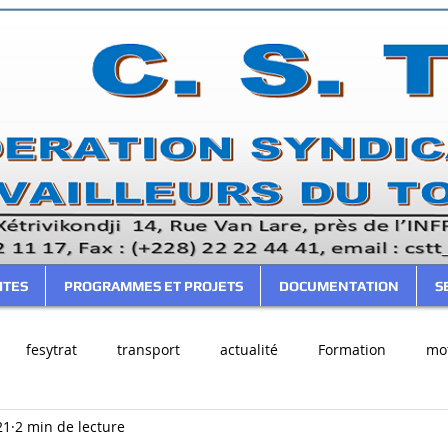
ITES
PROGRAMMES ET PROJETS
DOCUMENTATION
S
fesytrat
transport
actualité
Formation
mot
21
2 min de lecture
cer
Votre communauté
CSTT
FESYTRAT
FTBC