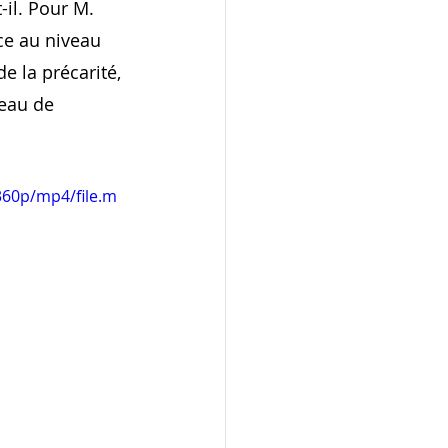
t-il. Pour M. 
ce au niveau 
e la précarité, 
veau de 
360p/mp4/file.m