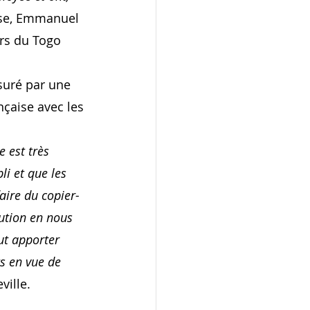
sse, Emmanuel 
rs du Togo 
suré par une 
nçaise avec les 
 est très 
li et que les 
aire du copier-
ution en nous 
ut apporter 
ts en vue de 
ville.