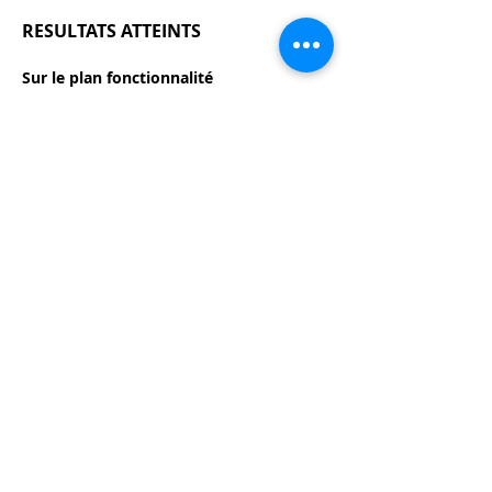
RESULTATS ATTEINTS
Sur le plan fonctionnalité
Une permanence est instituée
Des réunions périodiques sont tenues
Rapidité dans les remboursements
Renseignements toujours disponible
Onze (11) formations sanitaires
conventionnées
Sur le plan social
¡
 A ce jour : Plus de 2 251 bénéficiaires