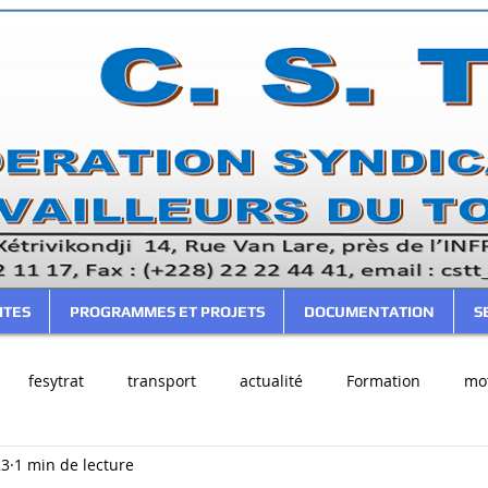
ITES
PROGRAMMES ET PROJETS
DOCUMENTATION
S
fesytrat
transport
actualité
Formation
mot
23
1 min de lecture
cer
Votre communauté
CSTT
FESYTRAT
FTBC