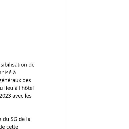
ibilisation de 
anisé à 
généraux des 
 lieu à l'hôtel 
2023 avec les 
 du SG de la 
e cette 