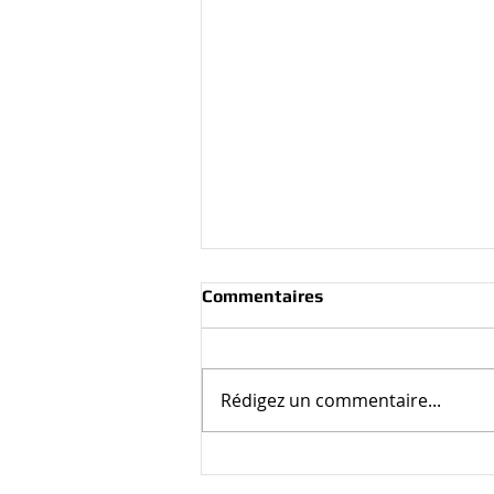
Commentaires
Rédigez un commentaire...
Le SYNREDOCKTO
désormais sous le lead de