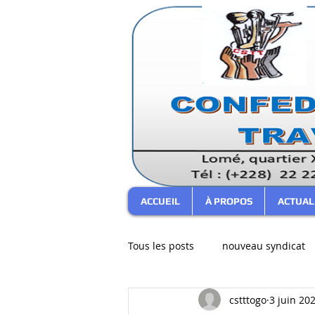
ACCUEIL
À PROPOS
ACTUAL
Tous les posts
nouveau syndicat
cstttogo
3 juin 20
bureau confédéral
Commen